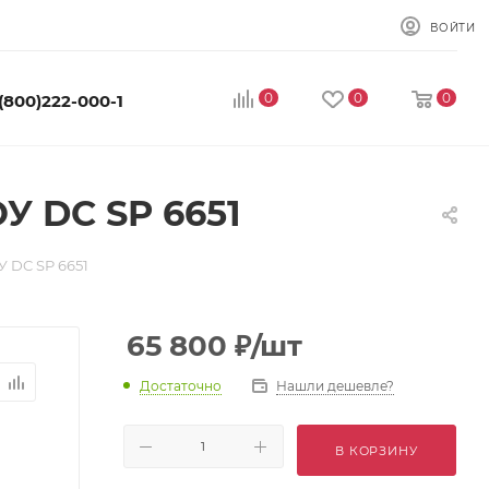
ВОЙТИ
0
0
0
 (800)222-000-1
 DC SP 6651
 DC SP 6651
65 800
₽
/шт
Достаточно
Нашли дешевле?
В КОРЗИНУ