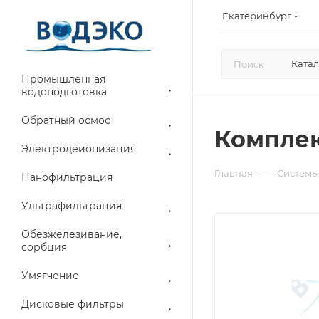
Екатеринбург
Катал
Промышленная
водоподготовка
Обратный осмос
Комплек
Электродеионизация
—
Главная
Системы
Нанофильтрация
Ультрафильтрация
Обезжелезивание,
сорбция
Умягчение
Дисковые фильтры