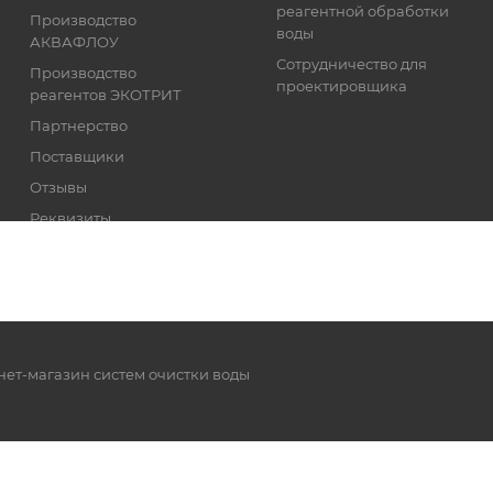
реагентной обработки
Производство
воды
АКВАФЛОУ
Сотрудничество для
Производство
проектировщика
реагентов ЭКОТРИТ
Партнерство
Поставщики
Отзывы
Реквизиты
нет-магазин систем очистки воды