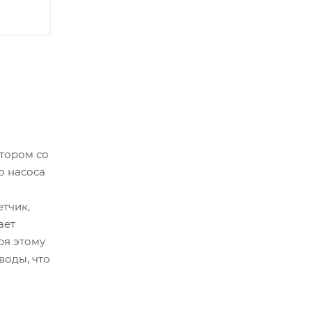
тором со
о насоса
тчик,
ает
ря этому
воды, что