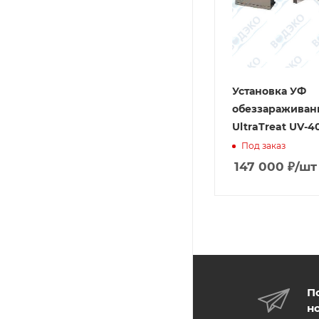
Установка УФ
обеззараживан
UltraTreat UV-4
Под заказ
147 000
₽
/шт
П
н