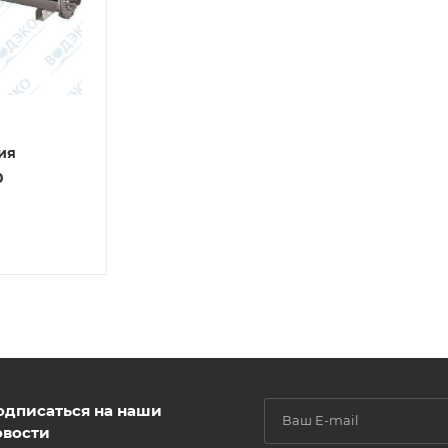
ия
0
одписаться на наши
овости