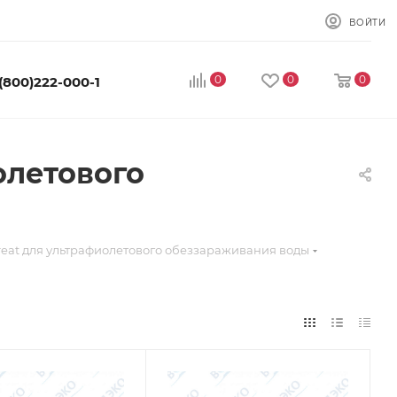
ВОЙТИ
0
0
0
 (800)222-000-1
олетового
reat для ультрафиолетового обеззараживания воды