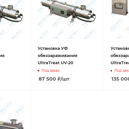
Установка УФ
Установ
ия
обеззараживания
обезза
UltraTreat UV-20
UltraTre
Под заказ
Под зак
87 500
₽
/шт
135 00