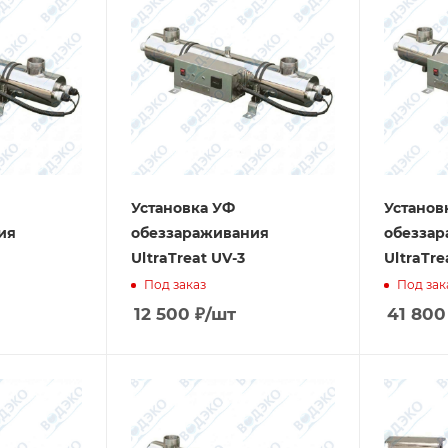
Установка УФ
Установ
ия
обеззараживания
обезза
UltraTreat UV-3
UltraTre
Под заказ
Под зак
12 500
₽
/шт
41 800