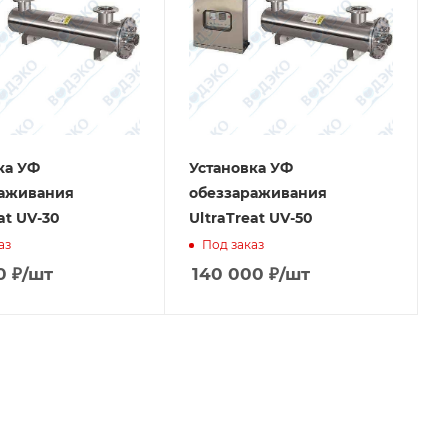
ка УФ
Установка УФ
раживания
обеззараживания
at UV-30
UltraTreat UV-50
аз
Под заказ
0
₽
/шт
140 000
₽
/шт