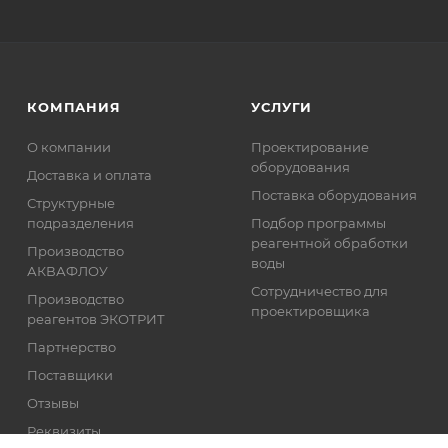
КОМПАНИЯ
УСЛУГИ
О компании
Проектирование
оборудования
Доставка и оплата
Поставка оборудования
Структурные
подразделения
Подбор программы
реагентной обработки
Производство
воды
АКВАФЛОУ
Сотрудничество для
Производство
проектировщика
реагентов ЭКОТРИТ
Партнерство
Поставщики
Отзывы
Реквизиты