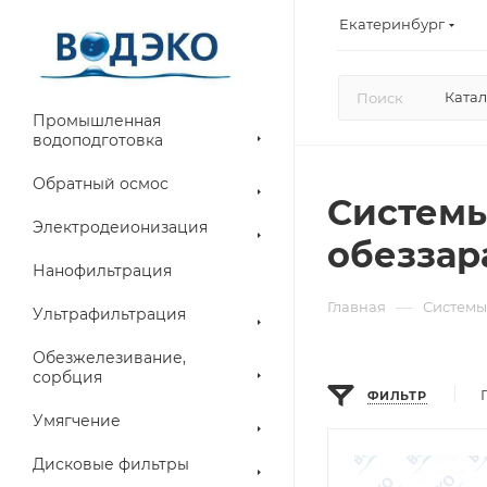
Екатеринбург
Катал
Промышленная
водоподготовка
Обратный осмос
Системы
Электродеионизация
обезза
Нанофильтрация
—
Главная
Системы
Ультрафильтрация
Обезжелезивание,
сорбция
ФИЛЬТР
Умягчение
Дисковые фильтры