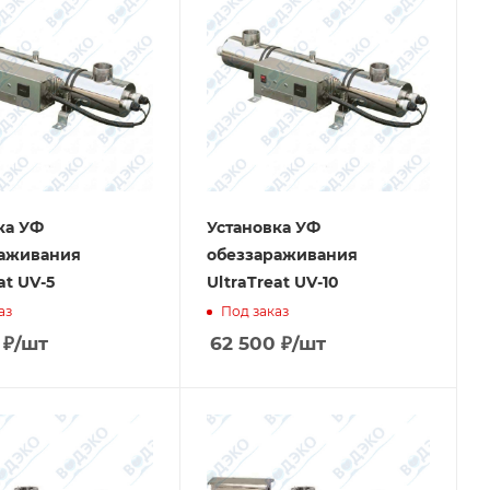
ка УФ
Установка УФ
раживания
обеззараживания
at UV-5
UltraTreat UV-10
аз
Под заказ
₽
/шт
62 500
₽
/шт