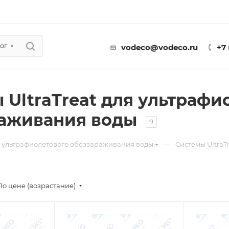
ог
vodeco@vodeco.ru
+7
 UltraTreat для ультрафи
раживания воды
9
—
 ультрафиолетового обеззараживания воды
Системы UltraT
По цене (возрастание)