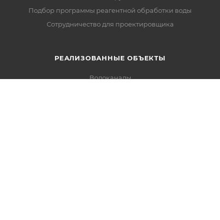
Подбор программы реагентной обработки воды
Сотрудничество для проектировщика
РЕАЛИЗОВАННЫЕ ОБЪЕКТЫ
Водоканалы
Котельные
Нефтегазовые заводы
Пищевое производство
Агропромышленные комплексы
Энергетика
+7 (800)222-000-1
vodeco@vodeco.ru