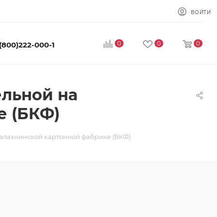
ВОЙТИ
0
0
0
 (800)222-000-1
ельной на
е (БКФ)
Балахнинской картонной фабрике (БКФ)