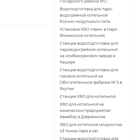
Посадского района МО
Водоподготовка для паро-
водогрейной котельной
блочно-модульного типа
Установка ХВО «твин» в Наро-
Фоминской котельной
Станция водоподготовки для
пароводогрейной котельной
на комбикормовом заводе в
Кашире
Станция водоподготовки для
газовой котельной на
Обогатительной фабрике № 3 в
Якутии
Станция ХВО для котельной
ХВО для котельной на
химическом предприятии
Авиабор в Дзержинске
ХВО для котельной мощностью
43 тонны пара в час
Станции водоподготовки для