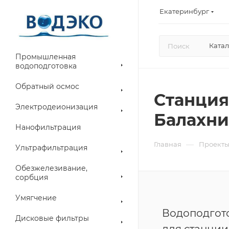
Екатеринбург
Катал
Промышленная
водоподготовка
Обратный осмос
Станция
Электродеионизация
Балахни
Нанофильтрация
—
Главная
Проект
Ультрафильтрация
Обезжелезивание,
сорбция
Умягчение
Водоподгото
Дисковые фильтры