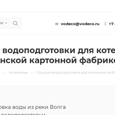
ог
vodeco@vodeco.ru
+7
 водоподготовки для кот
нской картонной фабрик
—
—
ы
Котельные
Станция водоподготовки для котельной на 
вка воды из реки Волга