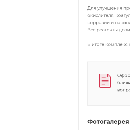
Для улучшения пр
окислителя, коаг
коррозии и накипе
Все реагенты доз
В итоге комплексн
Оформ
ближ
вопр
Фотогалерея