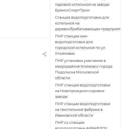
паровой котельной на заводе
БрянскСпиртПром
Станция водоподготовки для
котельной на
деревообрабатывающем предприятии
ПНР станции хим-
водоподготовки для
городской котельной по ул.
Ульяновых.
ПНР установки умягчения в
микрорайоне Климовск города
Подольска Московской
области.
ПНР станции водоподготовки
на Новотроицком содовом
заводе
ПНР станции водоподготовки
на текстильной фабрике в
Ивановской области
ПНР со станции
водоподготовки АКВАФЛОУ