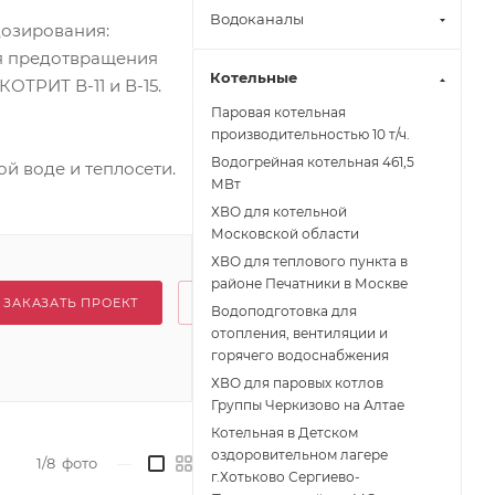
Водоканалы
дозирования:
ля предотвращения
Котельные
ТРИТ В-11 и В-15.
Паровая котельная
производительностью 10 т/ч.
Водогрейная котельная 461,5
й воде и теплосети.
МВт
ХВО для котельной
Московской области
ХВО для теплового пункта в
районе Печатники в Москве
ЗАКАЗАТЬ ПРОЕКТ
Водоподготовка для
отопления, вентиляции и
горячего водоснабжения
ХВО для паровых котлов
Группы Черкизово на Алтае
Котельная в Детском
оздоровительном лагере
1/8
фото
—
г.Хотьково Сергиево-