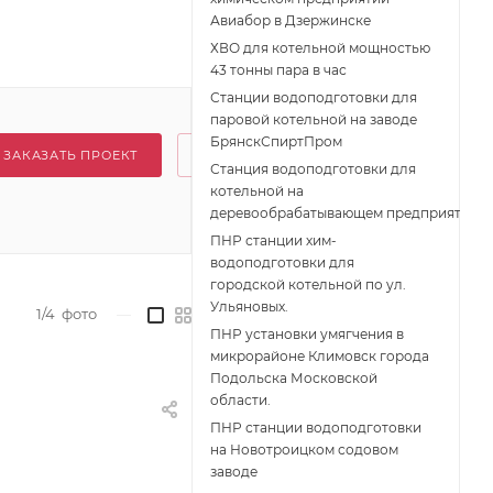
Авиабор в Дзержинске
ХВО для котельной мощностью
43 тонны пара в час
Станции водоподготовки для
паровой котельной на заводе
БрянскСпиртПром
ЗАКАЗАТЬ ПРОЕКТ
Станция водоподготовки для
котельной на
деревообрабатывающем предприятии
ПНР станции хим-
водоподготовки для
городской котельной по ул.
Ульяновых.
1/4
фото
—
ПНР установки умягчения в
микрорайоне Климовск города
Подольска Московской
области.
ПНР станции водоподготовки
на Новотроицком содовом
заводе