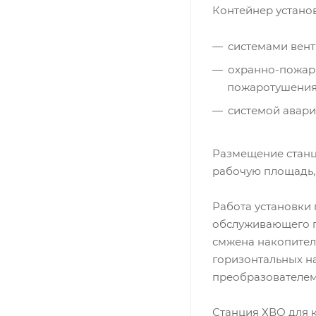
Контейнер устано
системами вент
охранно-пожар
пожаротушени
системой авар
Размещение станц
рабочую площадь, 
Работа установки 
обслуживающего п
смжена накопител
горизонтальных н
преобразователем
Станция ХВО для к