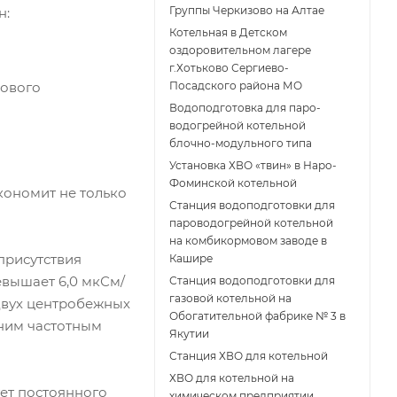
Группы Черкизово на Алтае
н:
Котельная в Детском
оздоровительном лагере
г.Хотьково Сергиево-
кового
Посадского района МО
Водоподготовка для паро-
водогрейной котельной
блочно-модульного типа
Установка ХВО «твин» в Наро-
Фоминской котельной
кономит не только
Станция водоподготовки для
пароводогрейной котельной
на комбикормовом заводе в
присутствия
Кашире
вышает 6,0 мкСм/
Станция водоподготовки для
газовой котельной на
двух центробежных
Обогатительной фабрике № 3 в
шним частотным
Якутии
Станция ХВО для котельной
ХВО для котельной на
ует постоянного
химическом предприятии