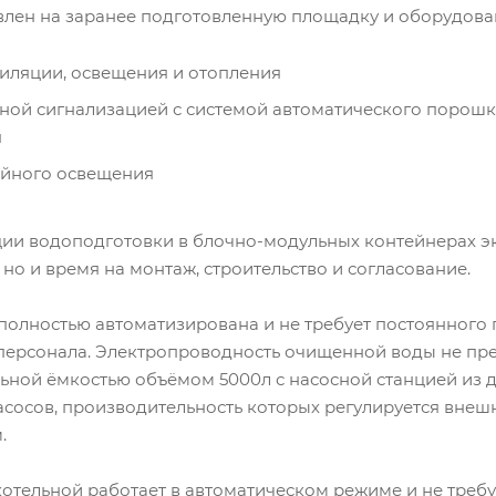
влен на заранее подготовленную площадку и оборудова
иляции, освещения и отопления
ной сигнализацией с системой автоматического порош
я
ийного освещения
ии водоподготовки в блочно-модульных контейнерах э
но и время на монтаж, строительство и согласование.
полностью автоматизирована и не требует постоянного 
ерсонала. Электропроводность очищенной воды не пре
ьной ёмкостью объёмом 5000л с насосной станцией из 
асосов, производительность которых регулируется вне
.
отельной работает в автоматическом режиме и не треб