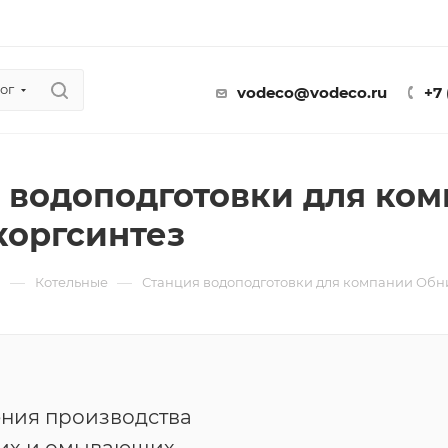
ог
vodeco@vodeco.ru
+7
 водоподготовки для ко
оргсинтез
—
—
ы
Котельные
Станция водоподготовки для компании Обн
ения производства