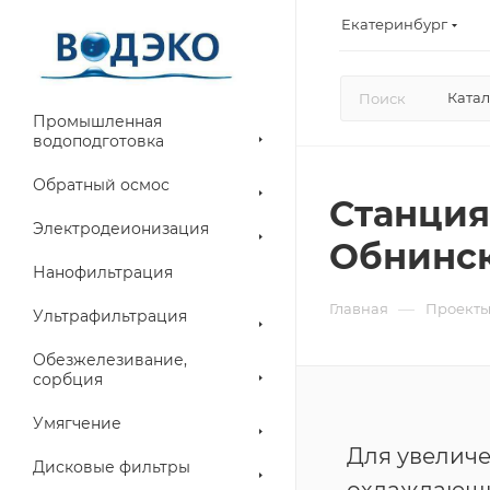
Екатеринбург
Катал
Промышленная
водоподготовка
Обратный осмос
Станция
Электродеионизация
Обнинск
Нанофильтрация
—
Главная
Проект
Ультрафильтрация
Обезжелезивание,
сорбция
Умягчение
Для увелич
Дисковые фильтры