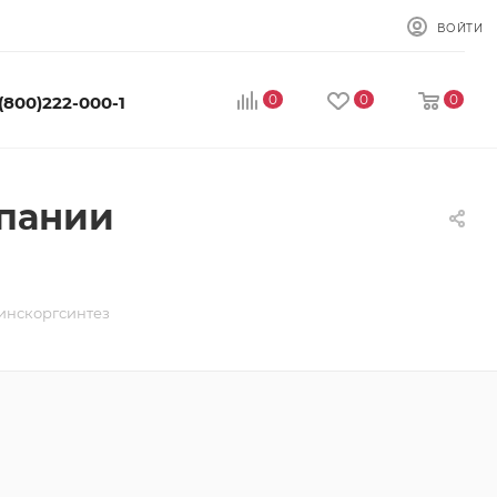
ВОЙТИ
0
0
0
 (800)222-000-1
мпании
инскоргсинтез