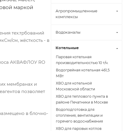
говой маркой
Агропромышленные
комплексы
Водоканалы
ения тех.трбований
См/см, жёсткость - в
Котельные
Паровая котельная
смоса АКВАФЛОУ RO
производительностью 10 т/ч.
Водогрейная котельная 461,5
МВт
ХВО для котельной
их мембранах и
Московской области
еагентов позволяет
ХВО для теплового пункта в
районе Печатники в Москве
Водоподготовка для
размещено в блочно-
отопления, вентиляции и
горячего водоснабжения
ХВО для паровых котлов