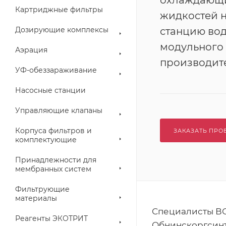
охлаждающ
Картриджные фильтры
жидкостей 
Дозирующие комплексы
станцию во
модульного
Аэрация
производите
УФ-обеззараживание
Насосные станции
Управляющие клапаны
Корпуса фильтров и
ЗАКАЗАТЬ ПРО
комплектующие
Принадлежности для
мембранных систем
Фильтрующие
материалы
Специалисты ВО
Реагенты ЭКОТРИТ
Обнинскоргсинт