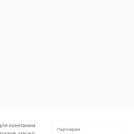
для компании
Партнёрам
ризов, масел,