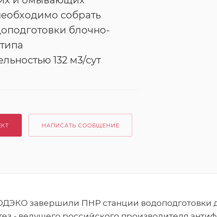
их и омывающих
необходимо собрать
доподготовки блочно-
 типа
льностью 132 м3/сут
ЕКТ
НАПИСАТЬ СООБЩЕНИЕ
ДЭКО завершили ПНР станции водоподготовки 
ез - ведущего российского производителя антиф