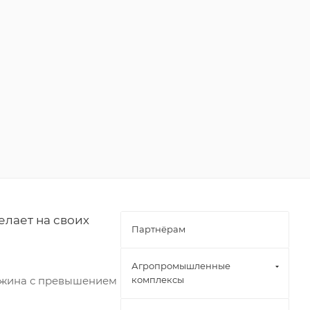
елает на своих
Партнёрам
Агропромышленные
важина с превышением
комплексы