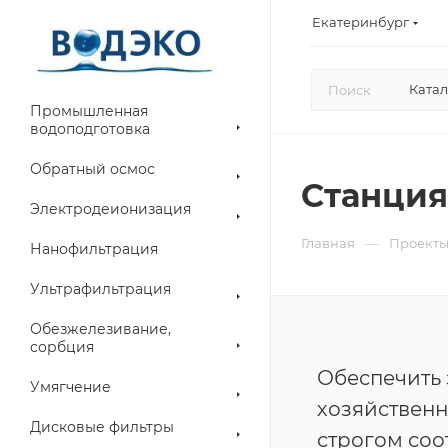
Екатеринбург
Катал
Промышленная
водоподготовка
Обратный осмос
Станция
Электродеионизация
—
Главная
Проект
Нанофильтрация
Ультрафильтрация
Обезжелезивание,
сорбция
Обеспечить 
Умягчение
хозяйственн
Дисковые фильтры
строгом соо