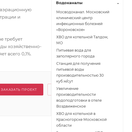
Водоканалы
 аэрационную
Мосводоканал. Московский
трации и
клинический центр
инфекционных болезней
«Вороновское»
ХВО для котельной Талдом,
е требует
МО
оды хозяйственно-
Питьевая вода для
т всего 0,1%.
заполярного города
Станция для получения
питьевой воды
производительностью 30
куб.м/сут
Увеличение
ЗАКАЗАТЬ ПРОЕКТ
производительности
водоподготовки в отеле
Воздвиженское
ХВО для котельной в
Красногорске Московской
области