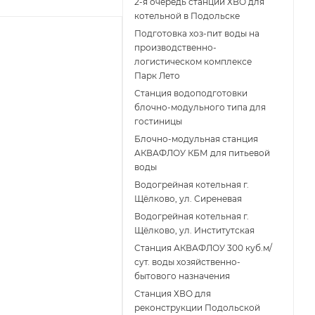
2-я очередь станции ХВО для
котельной в Подольске
Подготовка хоз-пит воды на
производственно-
логистическом комплексе
Парк Лето
Станция водоподготовки
блочно-модульного типа для
гостиницы
Блочно-модульная станция
АКВАФЛОУ КБМ для питьевой
воды
Водогрейная котельная г.
Щёлково, ул. Сиреневая
Водогрейная котельная г.
Щёлково, ул. Институтская
Станция АКВАФЛОУ 300 куб.м/
сут. воды хозяйственно-
бытового назначения
Станция ХВО для
реконструкции Подольской