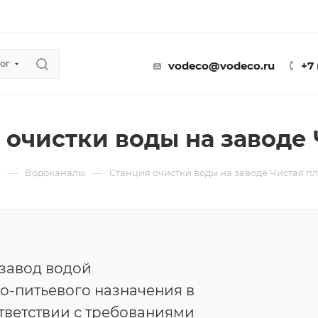
ог
vodeco@vodeco.ru
+7
 очистки воды на заводе 
—
—
ы
Водоканалы
Станция очистки воды на заводе Чистая п
завод водой
о-питьевого назначения в
тветствии с требованиями