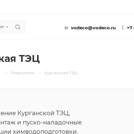
ог
vodeco@vodeco.ru
+7
кая ТЭЦ
—
—
ы
Энергетика
Курганская ТЭЦ
ение Курганской ТЭЦ,
онтаж и пуско-наладочные
ции химводоподготовки.