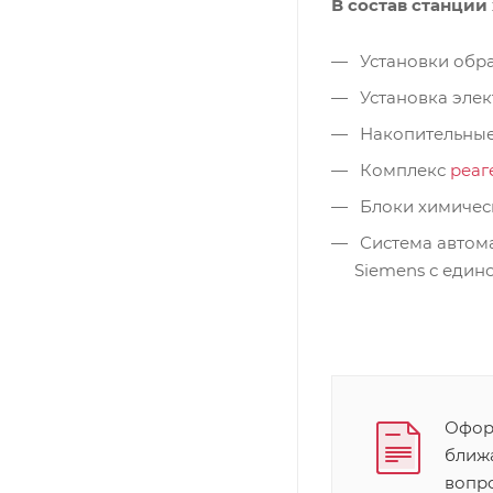
В состав станции
Установки обра
Установка эле
Накопительные
Комплекс
реаг
Блоки химичес
Система автом
Siemens с един
Оформ
ближ
вопр