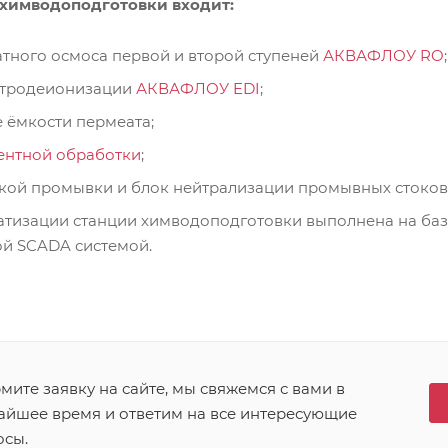
 химводоподготовки входит:
тного осмоса первой и второй ступеней
АКВАФЛОУ RO
;
ктродеионизации
АКВАФЛОУ EDI
;
 ёмкости пермеата;
ентной обработки
;
кой промывки и блок нейтрализации промывных стоков
атизации станции химводоподготовки выполнена на баз
ой SCADA системой.
ите заявку на сайте, мы свяжемся с вами в
айшее время и ответим на все интересующие
осы.