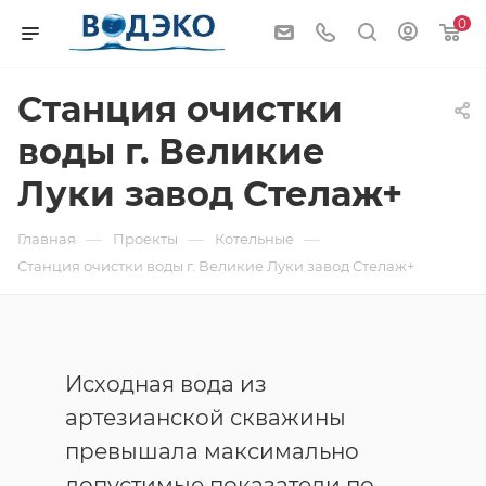
0
Станция очистки
воды г. Великие
Луки завод Стелаж+
—
—
—
Главная
Проекты
Котельные
Станция очистки воды г. Великие Луки завод Стелаж+
Исходная вода из
артезианской скважины
превышала максимально
допустимые показатели по