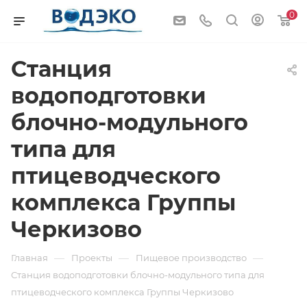
0
Станция
водоподготовки
блочно-модульного
типа для
птицеводческого
комплекса Группы
Черкизово
—
—
—
Главная
Проекты
Пищевое производство
Станция водоподготовки блочно-модульного типа для
птицеводческого комплекса Группы Черкизово