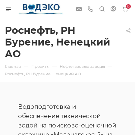
0
Роснефть, РН
Бурение, Ненецкий
АО
—
—
—
Главная
Проекты
Нефтегазовые заводы
Роснефть, РН Бурение, Ненецкий АО
Водоподготовка и
обеспечение технической
водой на поисково-оценочной
скважине «Мадачагская-2» на