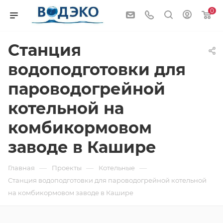
0
Станция
водоподготовки для
пароводогрейной
котельной на
комбикормовом
заводе в Кашире
—
—
—
Главная
Проекты
Котельные
Станция водоподготовки для пароводогрейной котельной
на комбикормовом заводе в Кашире