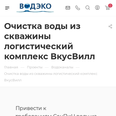
0
Очистка воды из
скважины
логистический
комплекс ВкусВилл
—
—
—
Главная
Проекты
Водоканалы
Очистка воды из скважины логистический комплекс
ВкусВилл
Привести к