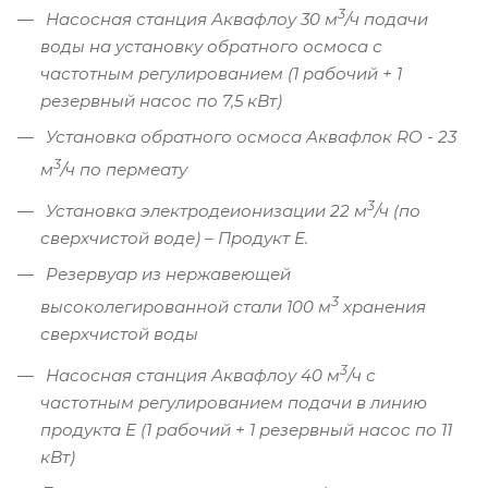
3
Насосная станция Аквафлоу 30 м
/ч подачи
воды на установку обратного осмоса с
частотным регулированием (1 рабочий + 1
резервный насос по 7,5 кВт)
Установка обратного осмоса Аквафлок RO - 23
3
м
/ч по пермеату
3
Установка электродеионизации 22 м
/ч (по
сверхчистой воде) – Продукт Е.
Резервуар из нержавеющей
3
высоколегированной стали 100 м
хранения
сверхчистой воды
3
Насосная станция Аквафлоу 40 м
/ч с
частотным регулированием подачи в линию
продукта Е (1 рабочий + 1 резервный насос по 11
кВт)