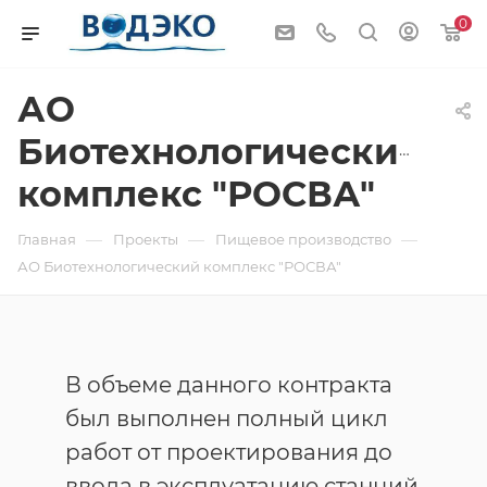
0
АО
Биотехнологический
комплекс "РОСВА"
—
—
—
Главная
Проекты
Пищевое производство
АО Биотехнологический комплекс "РОСВА"
В объеме данного контракта
был выполнен полный цикл
работ от проектирования до
ввода в эксплуатацию станций