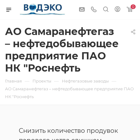
0
АО Самаранефтегаз
– нефтедобывающее
предприятие ПАО
НК "Роснефть
—
—
—
Главная
Проекты
Нефтегазовые заводы
АО Самаранефтегаз – нефтедобывающее предприятие ПАО
НК "Роснефть
Снизить количество продувок