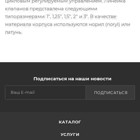
цикловым регулируемым управлением. Линейка
клапанов представлена следующими
типоразмерами: 1”, 1,25”, 1,5”, 2” и 3”. В качестве
материала корпуса используются норил (noryl) или
латунь.
Подписаться на наши новости
ПОДПИСАТЬСЯ
КАТАЛОГ
УСЛУГИ