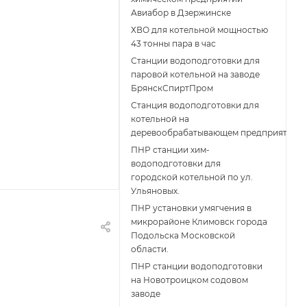
Авиабор в Дзержинске
ХВО для котельной мощностью
43 тонны пара в час
Станции водоподготовки для
паровой котельной на заводе
БрянскСпиртПром
Станция водоподготовки для
котельной на
деревообрабатывающем предприятии
ПНР станции хим-
водоподготовки для
городской котельной по ул.
Ульяновых.
ПНР установки умягчения в
микрорайоне Климовск города
Подольска Московской
области.
ПНР станции водоподготовки
на Новотроицком содовом
заводе