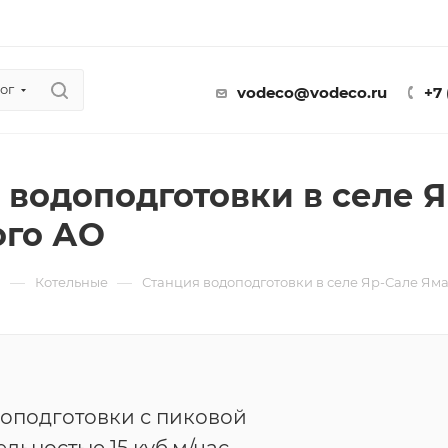
ог
vodeco@vodeco.ru
+7
 водоподготовки в селе Я
го АО
—
—
ы
Котельные
Станция водоподготовки в селе Яр-Сале Ям
оподготовки с пиковой