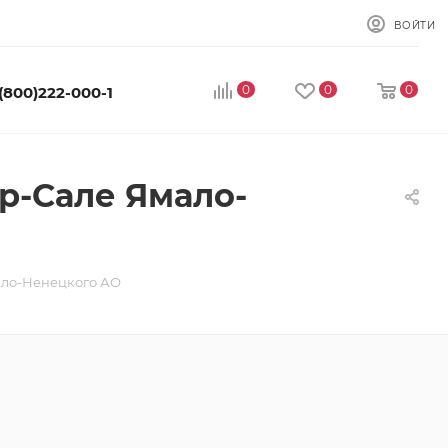
ВОЙТИ
0
0
0
 (800)222-000-1
р-Сале Ямало-
ало-Ненецкого АО