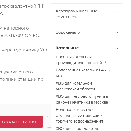
трехвалентной (III)
Агропромышленные
A.
комплексы
ом напорного
Водоканалы
вке АКВАФЛОУ FC.
Котельные
 через установку УФ-
Паровая котельная
производительностью 10 т/ч.
Водогрейная котельная 461,5
бслуживающего
МВт
стоянии станции по
ХВО для котельной
Московской области
ХВО для теплового пункта в
районе Печатники в Москве
Водоподготовка для
отопления, вентиляции и
горячего водоснабжения
ЗАКАЗАТЬ ПРОЕКТ
ХВО для паровых котлов