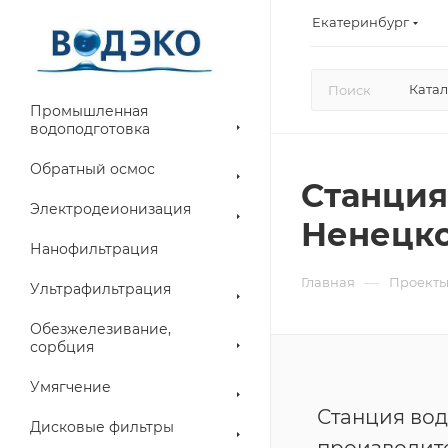
Екатеринбург
Катал
Промышленная
водоподготовка
Обратный осмос
Станция
Электродеионизация
Ненецко
Нанофильтрация
—
Главная
Проект
Ультрафильтрация
Обезжелезивание,
сорбция
Умягчение
Станция вод
Дисковые фильтры