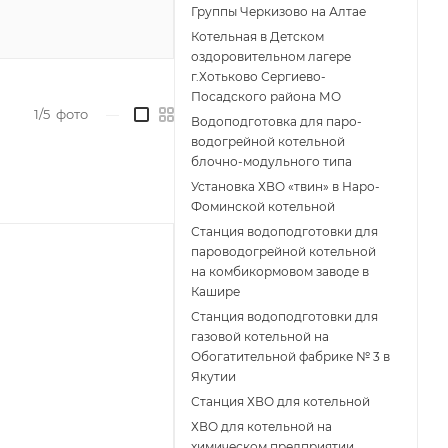
Группы Черкизово на Алтае
Котельная в Детском
оздоровительном лагере
г.Хотьково Сергиево-
Посадского района МО
1/5
фото
—
Водоподготовка для паро-
водогрейной котельной
блочно-модульного типа
Установка ХВО «твин» в Наро-
Фоминской котельной
Станция водоподготовки для
пароводогрейной котельной
на комбикормовом заводе в
Кашире
Станция водоподготовки для
газовой котельной на
Обогатительной фабрике № 3 в
Якутии
Станция ХВО для котельной
ХВО для котельной на
химическом предприятии