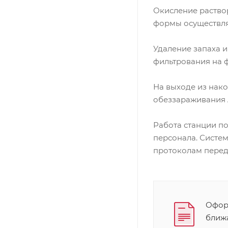
Окисление раствор
формы осуществля
Удаление запаха 
фильтрования на 
На выходе из нак
обеззараживания 
Работа станции п
персонала. Систе
протоколам перед
Оформ
ближ