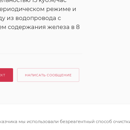
льностью 15 куб.м/час
 периодическом режиме и
ду из водопровода с
м содержания железа в 8
ЕКТ
НАПИСАТЬ СООБЩЕНИЕ
казчика мы использовали безреагентный способ очистки