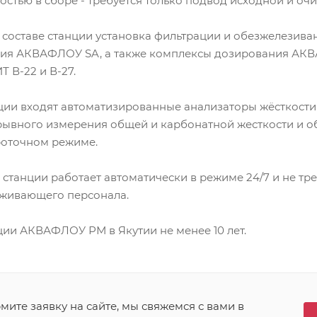
остью в сборе - требуется только подвод исходной и оч
В составе станции установка фильтрации и обезжелези
ния АКВАФЛОУ SA, а также комплексы дозирования АК
 В-22 и В-27.
ции входят автоматизированные анализаторы жёсткости
рывного измерения общей и карбонатной жесткости и о
роточном режиме.
станции работает автоматически в режиме 24/7 и не тр
уживающего персонала.
ции АКВАФЛОУ РМ в Якутии не менее 10 лет.
ите заявку на сайте, мы свяжемся с вами в