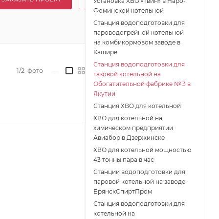
Установка ХВО «твин» в Наро-
Фоминской котельной
Станция водоподготовки для
пароводогрейной котельной
на комбикормовом заводе в
Кашире
Станция водоподготовки для
1/2
фото
—
газовой котельной на
Обогатительной фабрике № 3 в
Якутии
Станция ХВО для котельной
ХВО для котельной на
химическом предприятии
Авиабор в Дзержинске
ХВО для котельной мощностью
43 тонны пара в час
Станции водоподготовки для
паровой котельной на заводе
БрянскСпиртПром
Станция водоподготовки для
котельной на