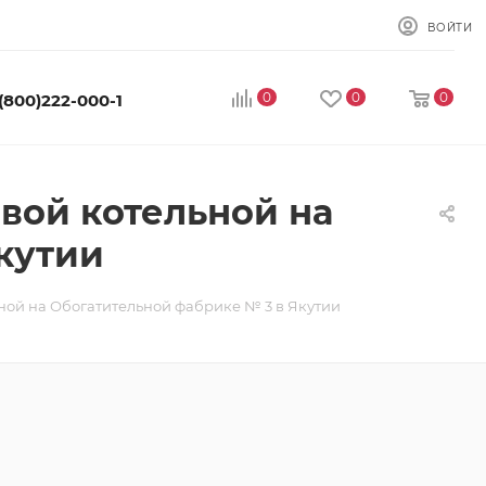
ВОЙТИ
0
0
0
 (800)222-000-1
вой котельной на
кутии
ьной на Обогатительной фабрике № 3 в Якутии