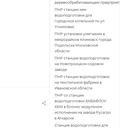
деревообрабатывающем предприятии
ПНР станции хим-
водоподготовки для
городской котельной по ул.
Ульяновых.
ПНР установки умягчения в
микрорайоне Климовск города
Подольска Московской
области.
ПНР станции водоподготовки
на Новотроицком содовом
заводе
ПНР станции водоподготовки
на текстильной фабрике в
Ивановской области
ПНР со станции
водоподготовки АКВАФЛОУ
КБМ в блочно-модульном
исполнении на заводе Русагро
в Аткарске
Станция водоподготовки для