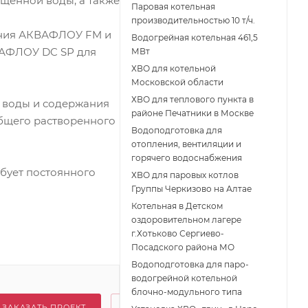
ищенной воды, а также
Паровая котельная
производительностью 10 т/ч.
вания АКВАФЛОУ FM и
Водогрейная котельная 461,5
ВАФЛОУ DC SР для
МВт
ХВО для котельной
Московской области
ХВО для теплового пункта в
 воды и содержания
районе Печатники в Москве
бщего растворенного
Водоподготовка для
отопления, вентиляции и
горячего водоснабжения
ебует постоянного
ХВО для паровых котлов
Группы Черкизово на Алтае
Котельная в Детском
оздоровительном лагере
г.Хотьково Сергиево-
Посадского района МО
Водоподготовка для паро-
водогрейной котельной
блочно-модульного типа
ЗАКАЗАТЬ ПРОЕКТ