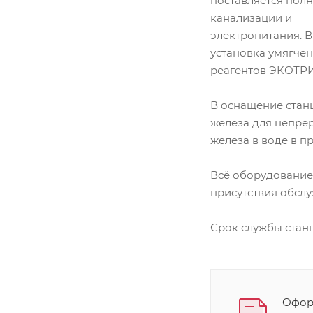
поставляется полн
канализации и
электропитания. 
установка умягче
реагентов ЭКОТРИТ
В оснащение стан
железа для непре
железа в воде в п
Всё оборудование 
присутствия обсл
Срок службы стан
Оформ