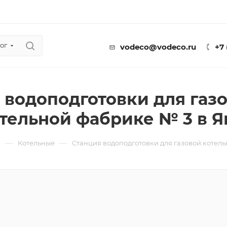
ог
vodeco@vodeco.ru
+7
 водоподготовки для газо
тельной фабрике № 3 в Я
—
—
ы
Котельные
Станция водоподготовки для газовой котел