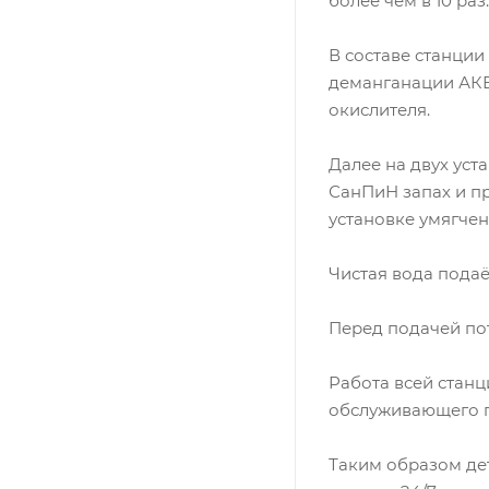
более чем в 10 раз.
В составе станции
деманганации АКВ
окислителя.
Далее на двух ус
СанПиН запах и пр
установке умягче
Чистая вода пода
Перед подачей по
Работа всей станц
обслуживающего п
Таким образом дет