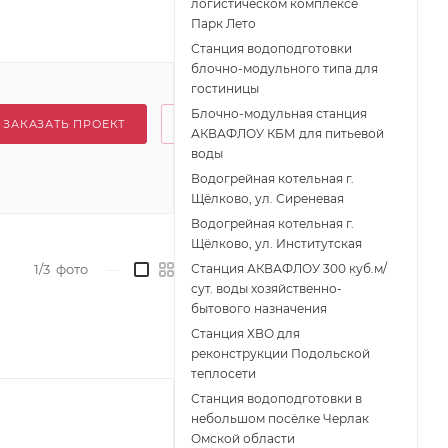
логистическом комплексе
Парк Лето
Станция водоподготовки
блочно-модульного типа для
гостиницы
Блочно-модульная станция
ЗАКАЗАТЬ ПРОЕКТ
АКВАФЛОУ КБМ для питьевой
воды
Водогрейная котельная г.
Щёлково, ул. Сиреневая
Водогрейная котельная г.
Щёлково, ул. Институтская
1/3
фото
—
Станция АКВАФЛОУ 300 куб.м/
сут. воды хозяйственно-
бытового назначения
Станция ХВО для
реконструкции Подольской
теплосети
Станция водоподготовки в
небольшом посёлке Черлак
Омской области