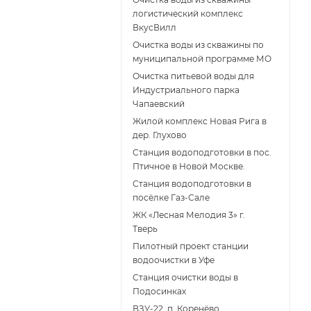
логистический комплекс
ВкусВилл
Очистка воды из скважины по
муниципальной программе МО
Очистка питьевой воды для
Индустриального парка
Чапаевский
Жилой комплекс Новая Рига в
дер. Глухово
Станция водоподготовки в пос.
Птичное в Новой Москве.
Станция водоподготовки в
поcёлке Газ-Сале
ЖК «Лесная Мелодия 3» г.
Тверь
Пилотный проект станции
водоочистки в Уфе
Станция очистки воды в
Подосинках
ВЗУ-22, п. Коренёво