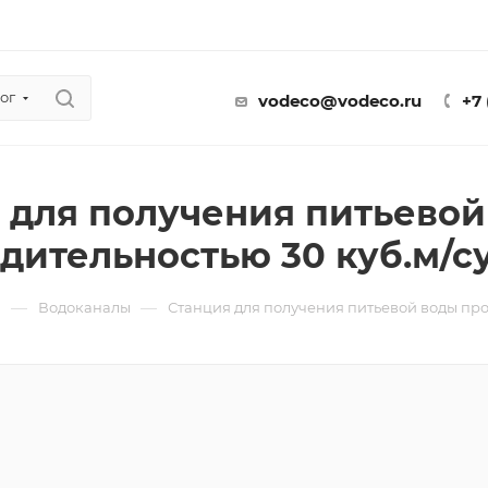
ог
vodeco@vodeco.ru
+7
 для получения питьевой
дительностью 30 куб.м/с
—
—
ы
Водоканалы
Станция для получения питьевой воды про