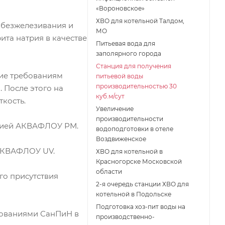
«Вороновское»
ХВО для котельной Талдом,
 обезжелезивания и
МО
та натрия в качестве
Питьевая вода для
заполярного города
Станция для получения
вие требованиям
питьевой воды
производительностью 30
 После этого на
куб.м/сут
кость.
Увеличение
производительности
нцией АКВАФЛОУ РМ.
водоподготовки в отеле
Воздвиженское
 АКВАФЛОУ UV.
ХВО для котельной в
Красногорске Московской
области
го присутствия
2-я очередь станции ХВО для
котельной в Подольске
Подготовка хоз-пит воды на
ебованиями СанПиН в
производственно-