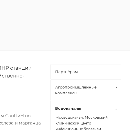
ПНР станции
Партнёрам
йственно-
Агропромышленные
комплексы
Водоканалы
иям СанПиН по
Мосводоканал. Московский
железа и марганца
клинический центр
инфекционных болезней