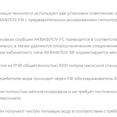
 наши технологи используют две установки осветления,
АФЛОУ FN с предварительным дозированием гипохлори
тановках сорбции АКВАФЛОУ FC приводятся в соответст
ивкус, а также удаляются хлорорганические соединения.
ния кабинетного типа АКВАФЛОУ SR корректируется жёст
ётся из РЧВ общей ёмкостью 1000 литров насосной ста
требителю вода проходит через УФ-обеззараживатель
ии полностью автоматизирована и не требует постоянно
ерсонала.
и получают чистую питьевую воду в соответствии с тр