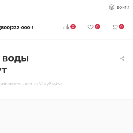
ВОЙТИ
0
0
0
 (800)222-000-1
 воды
ут
изводительностью 30 куб.м/сут