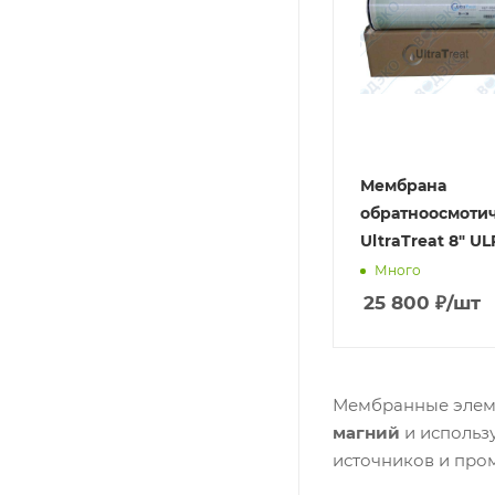
Мембрана
обратноосмоти
UltraTreat 8" U
Много
25 800
₽
/шт
Мембранные элеме
магний
и использ
источников и про