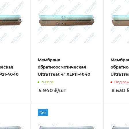
Мембрана
Мембра
ческая
обратноосмотическая
обратно
LP21-4040
UltraTreat 4" XLP11-4040
UltraTre
Много
Под зак
5 940
₽
/шт
8 530
Хит