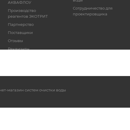
воды
АКВАФЛОУ
Сотрудничество для
Производство
проектировщика
реагентов ЭКОТРИТ
Партнерство
Поставщики
Отзывы
Реквизиты
нет-магазин систем очистки воды