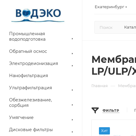
Екатеринбург
Катал
Промышленная
водоподготовка
Обратный осмос
Мембран
Электродеионизация
LP/ULP/
Нанофильтрация
—
Главная
Мембран
Ультрафильтрация
Обезжелезивание,
сорбция
ФИЛЬТР
Умягчение
Дисковые фильтры
Хит