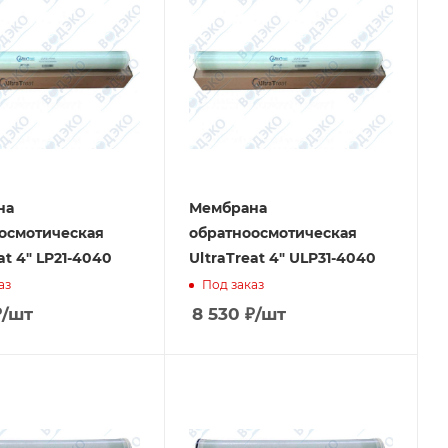
на
Мембрана
осмотическая
обратноосмотическая
at 4" LP21-4040
UltraTreat 4" ULP31-4040
аз
Под заказ
₽
/шт
8 530
₽
/шт