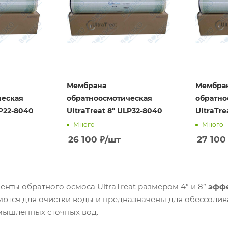
Мембрана
Мембра
ческая
обратноосмотическая
обратно
LP22-8040
UltraTreat 8" ULP32-8040
UltraTre
Много
Много
26 100
₽
/шт
27 100
нты обратного осмоса UltraTreat размером 4” и 8”
эффе
уются для очистки воды и предназначены для обессоли
мышленных сточных вод.