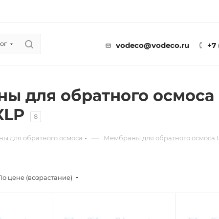
ог
vodeco@vodeco.ru
+7
ы для обратного осмоса U
XLP
8
—
ы для обратного осмоса
Мембраны для обратного осмоса Ul
По цене (возрастание)