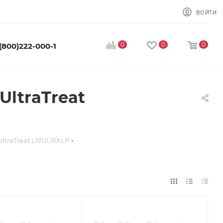
ВОЙТИ
0
0
0
 (800)222-000-1
ltraTreat
traTreat LP/ULP/XLP