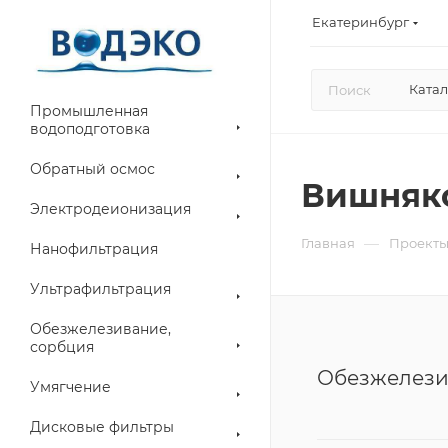
Екатеринбург
Катал
Промышленная
водоподготовка
Обратный осмос
Вишняк
Электродеионизация
—
Главная
Проект
Нанофильтрация
Ультрафильтрация
Обезжелезивание,
сорбция
Обезжелези
Умягчение
Дисковые фильтры