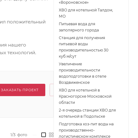
«Вороновское»
ХВО для котельной Талдом,
МО
вил положительный
Питьевая вода для
заполярного города
Станция для получения
питьевой воды
ния нашего
производительностью 30
ых технологий.
куб.м/сут
Увеличение
производительности
водоподготовки в отеле
Воздвиженское
ЗАКАЗАТЬ ПРОЕКТ
ХВО для котельной в
Красногорске Московской
области
2-я очередь станции ХВО для
котельной в Подольске
Подготовка хоз-пит воды на
производственно-
1/3
фото
—
логистическом комплексе