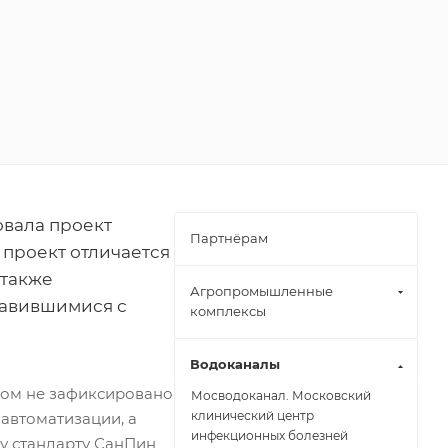
овала проект
Партнёрам
 проект отличается
 также
Агропромышленные
равившимися с
комплексы
Водоканалы
этом не зафиксировано
Мосводоканал. Московский
клинический центр
автоматизации, а
инфекционных болезней
му стандарту СанПин