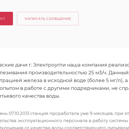
ЕКТ
НАПИСАТЬ СООБЩЕНИЕ
вские дачи г. Электроугли наша компания реализ
лезивания производительностью 25 м3/ч. Данный
рацией железа в исходной воде (более 5 мг/л), а
опытом в работе с другими подрядчиками, не сп
тьевого качества воды.
нь 07.10.2013 станция проработала уже 9 месяцев, при 
льства эксплуатационного персонала в работу системы 
тклонения от качества воды соответствующего питьево