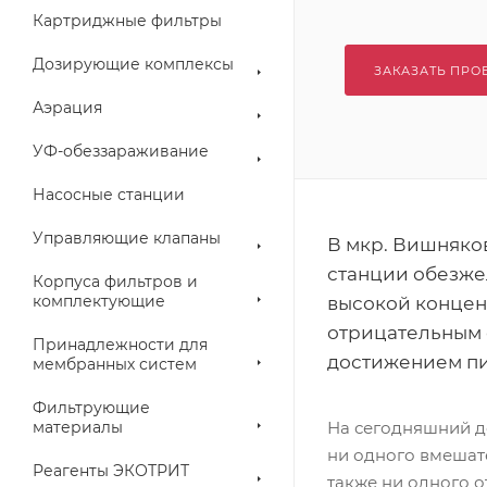
Картриджные фильтры
Дозирующие комплексы
ЗАКАЗАТЬ ПРО
Аэрация
УФ-обеззараживание
Насосные станции
Управляющие клапаны
В мкр. Вишняко
станции обезже
Корпуса фильтров и
комплектующие
высокой концент
отрицательным 
Принадлежности для
достижением пи
мембранных систем
Фильтрующие
материалы
На сегодняшний де
ни одного вмешате
Реагенты ЭКОТРИТ
также ни одного о