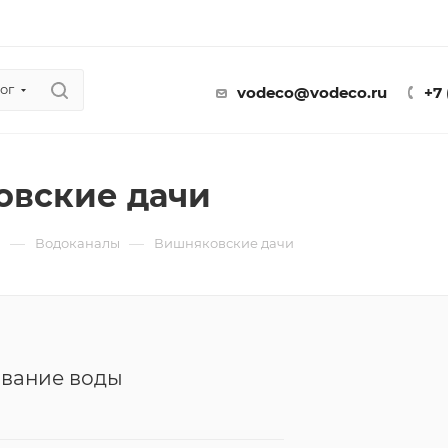
ог
vodeco@vodeco.ru
+7
овские дачи
—
—
ы
Водоканалы
Вишняковские дачи
вание воды