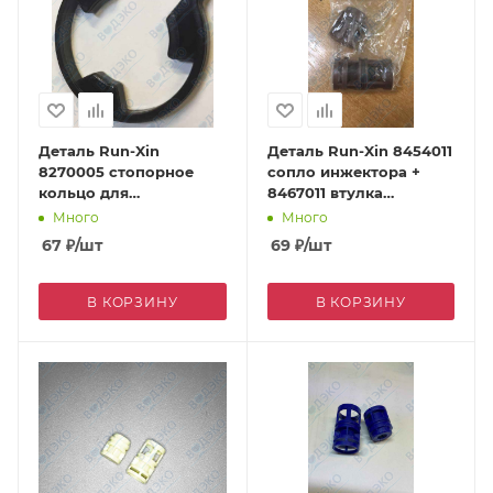
Деталь Run-Xin
Деталь Run-Xin 8454011
8270005 стопорное
сопло инжектора +
кольцо для
8467011 втулка
водосчетчика 5447002
инжектора кофейный
Много
Много
для F69A
для F74A
67
₽
/шт
69
₽
/шт
В КОРЗИНУ
В КОРЗИНУ