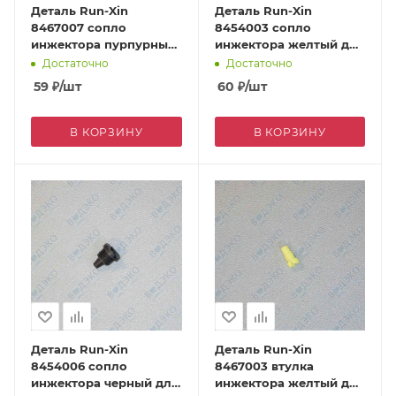
Деталь Run-Xin
Деталь Run-Xin
8467007 сопло
8454003 сопло
инжектора пурпурный
инжектора желтый для
для F63C/F69A/F73A
F63C/F69A/F73A
Достаточно
Достаточно
59
₽
/шт
60
₽
/шт
В КОРЗИНУ
В КОРЗИНУ
Деталь Run-Xin
Деталь Run-Xin
8454006 сопло
8467003 втулка
инжектора черный для
инжектора желтый для