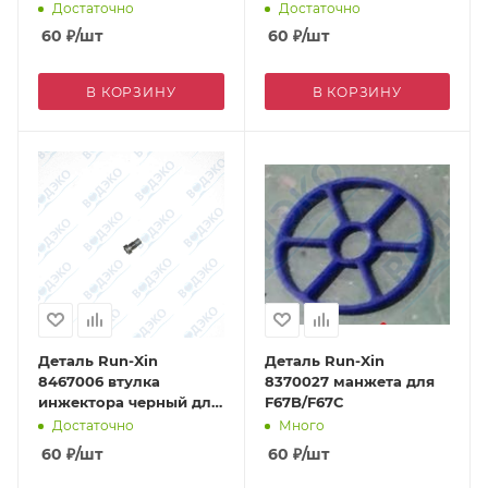
F63C/F69A/F73A
F63C/F69A/F73A
Достаточно
Достаточно
60
₽
/шт
60
₽
/шт
В КОРЗИНУ
В КОРЗИНУ
Деталь Run-Xin
Деталь Run-Xin
8467006 втулка
8370027 манжета для
инжектора черный для
F67B/F67C
F63C/F69A/F73A
Достаточно
Много
60
₽
/шт
60
₽
/шт