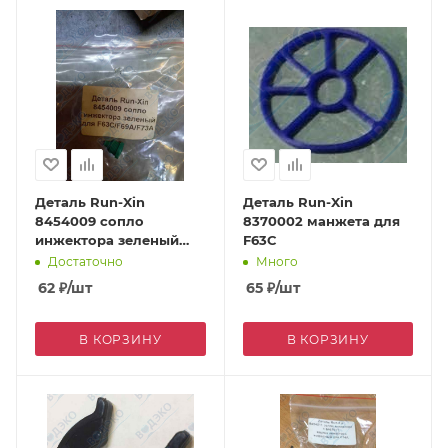
Деталь Run-Xin
Деталь Run-Xin
8454009 сопло
8370002 манжета для
инжектора зеленый
F63C
для F63C/F69A/F73A
Достаточно
Много
62
₽
/шт
65
₽
/шт
В КОРЗИНУ
В КОРЗИНУ