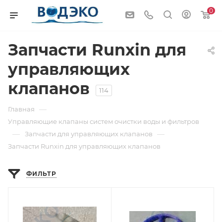
0
Запчасти Runxin для
управляющих
клапанов
114
—
Главная
Управляющие клапаны систем очистки воды и фильтров
—
—
Запчасти для управляющих клапанов
Запчасти Runxin для управляющих клапанов
ФИЛЬТР