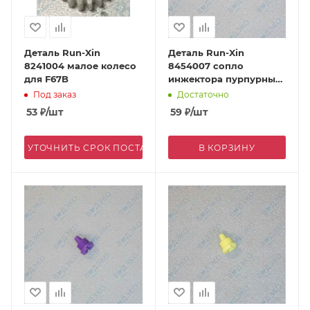
Деталь Run-Xin
Деталь Run-Xin
8241004 малое колесо
8454007 сопло
для F67B
инжектора пурпурный
для F63C/F69A/F73A
Под заказ
Достаточно
53
₽
/шт
59
₽
/шт
УТОЧНИТЬ СРОК ПОСТАВКИ
В КОРЗИНУ