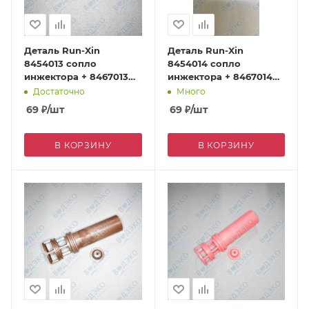
Деталь Run-Xin
Деталь Run-Xin
8454013 сопло
8454014 сопло
инжектора + 8467013
инжектора + 8467014
втулка инжектора
втулка инжектора
Достаточно
Много
желтый для F74A
голубой для F74A
69
₽
/шт
69
₽
/шт
В КОРЗИНУ
В КОРЗИНУ