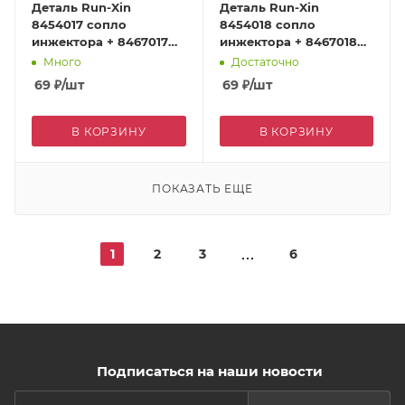
Деталь Run-Xin
Деталь Run-Xin
8454017 сопло
8454018 сопло
инжектора + 8467017
инжектора + 8467018
втулка инжектора
втулка инжектора
Много
Достаточно
кофейный для F77A
розовый для F77A
69
₽
/шт
69
₽
/шт
В КОРЗИНУ
В КОРЗИНУ
ПОКАЗАТЬ ЕЩЕ
1
2
3
6
Подписаться на наши новости