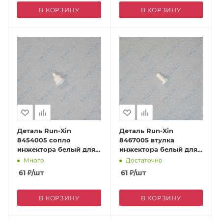
В КОРЗИНУ
В КОРЗИНУ
Деталь Run-Xin
Деталь Run-Xin
8454005 сопло
8467005 втулка
инжектора белый для
инжектора белый для
F63C/F69A/F73A
F63C/F69A/F73A
Много
Достаточно
61
₽
/шт
61
₽
/шт
В КОРЗИНУ
В КОРЗИНУ