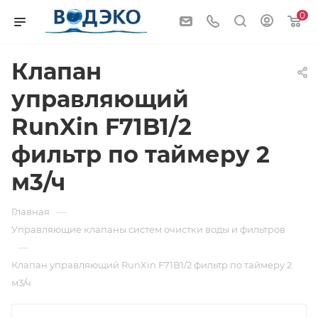
0
Клапан
управляющий
RunXin F71B1/2
фильтр по таймеру 2
м3/ч
—
Главная
Управляющие клапаны систем очистки воды и фильтров
—
Клапан управляющий RunXin F71B1/2 фильтр по таймеру 2
м3/ч