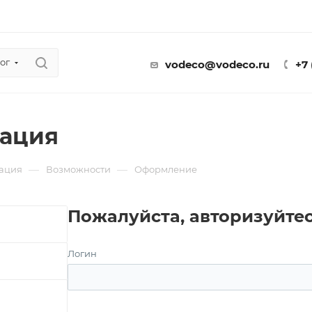
ог
vodeco@vodeco.ru
+7
ация
—
—
ация
Возможности
Оформление
Пожалуйста, авторизуйте
Логин