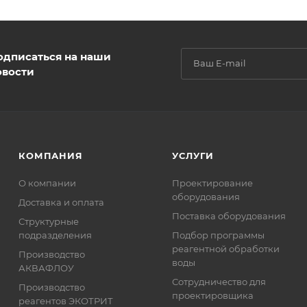
одписаться на наши
овости
КОМПАНИЯ
УСЛУГИ
О компании
Проектирование
оборудования
Доставка и оплата
Поставка оборудования
Структурные
подразделения
Подбор программы
реагентной обработки
Производство
воды
АКВАФЛОУ
Сотрудничество для
Производство
проектировщика
реагентов ЭКОТРИТ