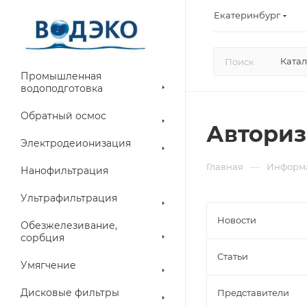
Екатеринбург
Катал
Промышленная
водоподготовка
Обратный осмос
Авториз
Электродеионизация
—
Главная
Информ
Нанофильтрация
Ультрафильтрация
Новости
Обезжелезивание,
сорбция
Статьи
Умягчение
Дисковые фильтры
Представители