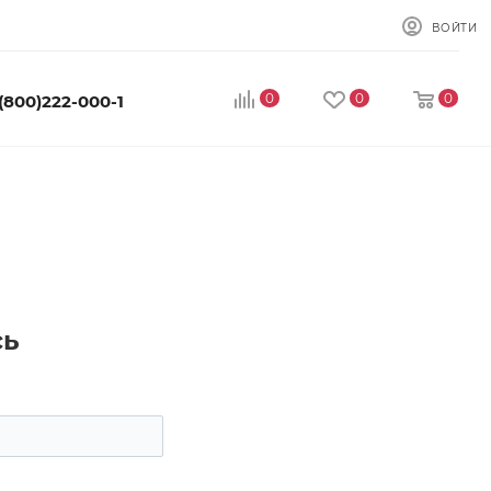
ВОЙТИ
0
0
0
 (800)222-000-1
сь