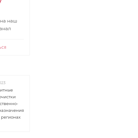
 на наш
канал
ЬСЯ
023
итные
очистки
ственно-
 назначения
 регионах