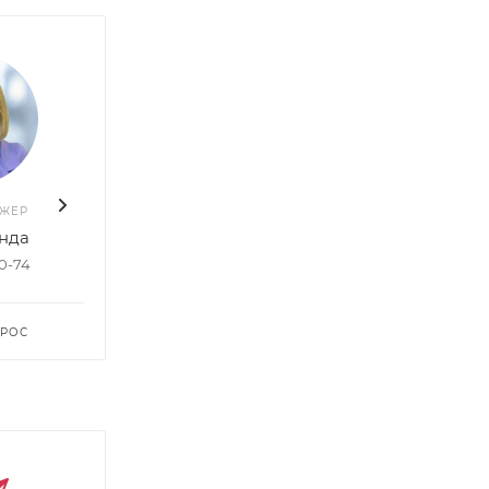
ДЖЕР
ВАШ МЕНЕДЖЕР
ВАШ 
нда
Руслан Насибуллин
Елен
50-74
+7 903 578-27-20
+7 96
ПРОС
ЗАДАТЬ ВОПРОС
ЗАДА